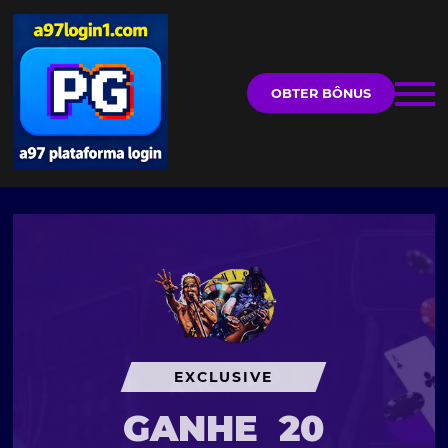
OBTER BÔNUS
EXCLUSIVE
GANHE
20