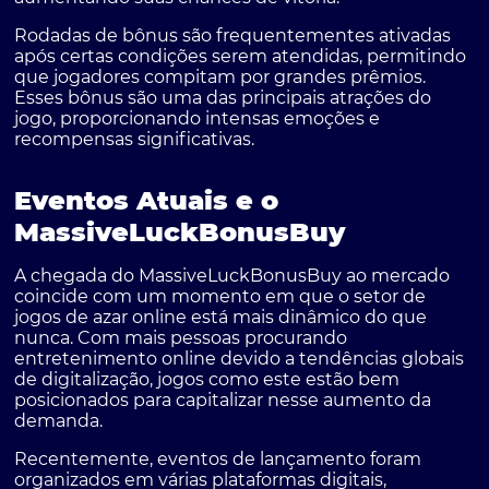
Rodadas de bônus são frequentementes ativadas
após certas condições serem atendidas, permitindo
que jogadores compitam por grandes prêmios.
Esses bônus são uma das principais atrações do
jogo, proporcionando intensas emoções e
recompensas significativas.
Eventos Atuais e o
MassiveLuckBonusBuy
A chegada do MassiveLuckBonusBuy ao mercado
coincide com um momento em que o setor de
jogos de azar online está mais dinâmico do que
nunca. Com mais pessoas procurando
entretenimento online devido a tendências globais
de digitalização, jogos como este estão bem
posicionados para capitalizar nesse aumento da
demanda.
Recentemente, eventos de lançamento foram
organizados em várias plataformas digitais,