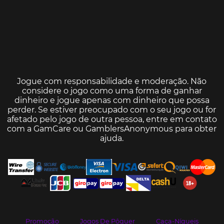
Jogue com responsabilidade e moderação. Não
considere o jogo como uma forma de ganhar
dinheiro e jogue apenas com dinheiro que possa
perder. Se estiver preocupado com o seu jogo ou for
afetado pelo jogo de outra pessoa, entre em contato
com a
GamCare
ou
GamblersAnonymous
para obter
ajuda.
Promoção
Jogos De Pôquer
Caça-Níqueis