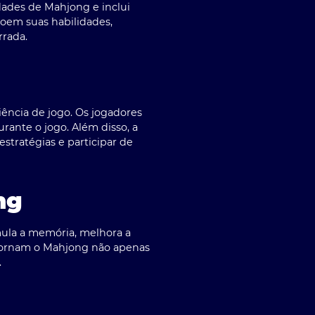
dades de Mahjong e inclui
çoem suas habilidades,
rada.
iência de jogo. Os jogadores
rante o jogo. Além disso, a
stratégias e participar de
ng
mula a memória, melhora a
 tornam o Mahjong não apenas
.