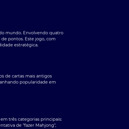
es do mundo. Envolvendo quatro
 de pontos. Este jogo, com
idade estratégica.
os de cartas mais antigos
, ganhando popularidade em
em três categorias principais:
ntativa de "fazer Mahjong",