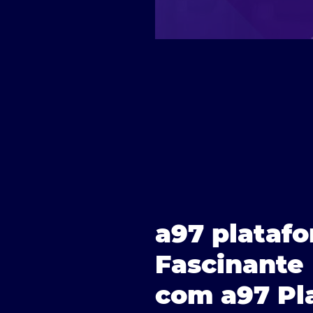
a97 platafo
Fascinante
com a97 Pl