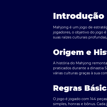
Introdução
Mahjong é um jogo de estratég
jogadores, o objetivo do jogo
suas raízes culturais profunda
Origem e His
A história do Mahjong remonta 
praticados durante a dinastia
várias culturas graças à sua co
Regras Bási
O jogo é jogado com 144 peças,
simples, honras e bônus. Cada 